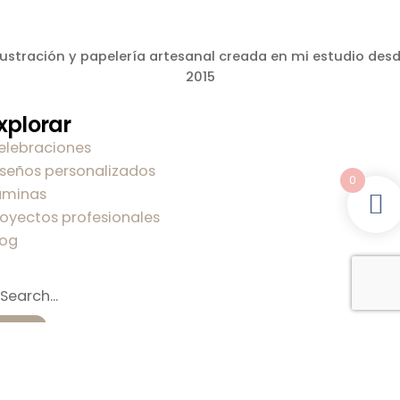
lustración y papelería artesanal creada en mi estudio des
2015
xplorar
elebraciones
iseños personalizados
0
áminas
royectos profesionales
log
obre mi