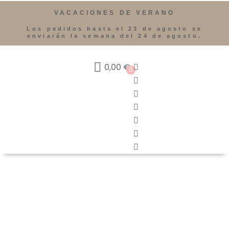
VACACIONES DE VERANO
Los pedidos hasta el 23 de agosto se
enviarán la semana del 24 de agosto.
0,00
€
0