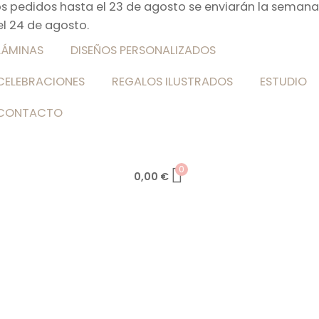
os pedidos hasta el 23 de agosto se enviarán la semana
el 24 de agosto.
LÁMINAS
DISEÑOS PERSONALIZADOS
CELEBRACIONES
REGALOS ILUSTRADOS
ESTUDIO
CONTACTO
0
0,00
€
Saltar
al
contenido