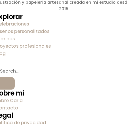
lustración y papelería artesanal creada en mi estudio des
2015
xplorar
elebraciones
iseños personalizados
áminas
royectos profesionales
log
obre mi
obre Carla
ontacto
egal
olítica de privacidad