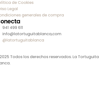
olítica de Cookies
viso Legal
ondiciones generales de compra
onecta
941 499 611
info@latortuguitablanca,com
@latortuguitablanca
2025 Todos los derechos reservados.
La Tortuguita
lanca.