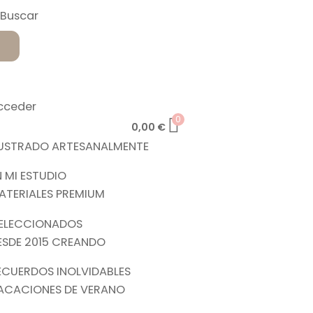
cceder
0
0,00
€
LUSTRADO ARTESANALMENTE
N MI ESTUDIO
ATERIALES PREMIUM
ELECCIONADOS
ESDE 2015 CREANDO
ECUERDOS INOLVIDABLES
ACACIONES DE VERANO