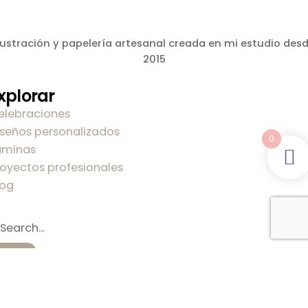
lustración y papelería artesanal creada en mi estudio des
2015
xplorar
elebraciones
iseños personalizados
0
áminas
royectos profesionales
log
obre mi