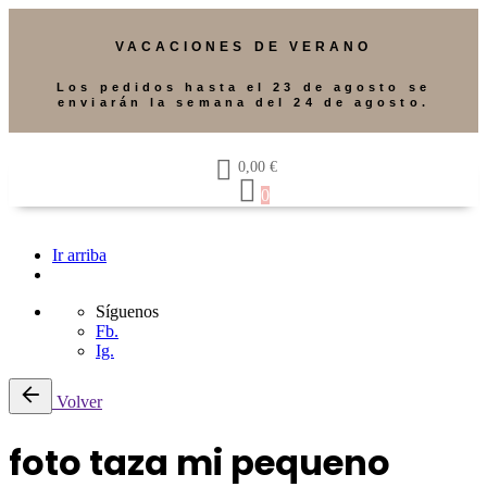
VACACIONES DE VERANO
Los pedidos hasta el 23 de agosto se
enviarán la semana del 24 de agosto.
0,00
€
0
Ir arriba
Síguenos
Fb.
Ig.
Volver
foto taza mi pequeno