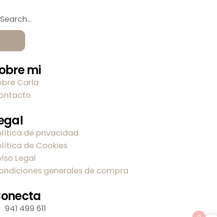
obre mi
obre Carla
ontacto
egal
olítica de privacidad
olítica de Cookies
viso Legal
ondiciones generales de compra
onecta
941 499 611