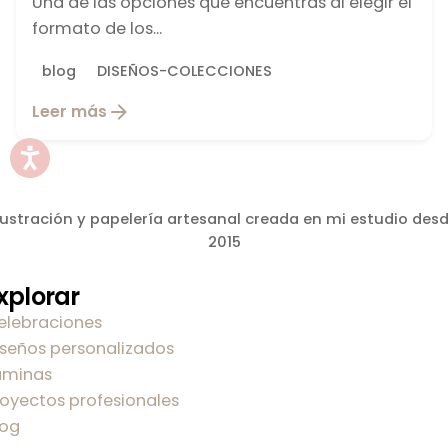
Una de las opciones que encuentras al elegir el
formato de los...
blog
DISEÑOS-COLECCIONES
Leer más
lustración y papelería artesanal creada en mi estudio des
2015
xplorar
elebraciones
iseños personalizados
áminas
royectos profesionales
log