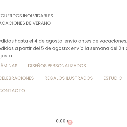
ECUERDOS INOLVIDABLES
ACACIONES DE VERANO
edidos hasta el 4 de agosto: envío antes de vacaciones.
edidos a partir del 5 de agosto: envío la semana del 24 
gosto.
LÁMINAS
DISEÑOS PERSONALIZADOS
CELEBRACIONES
REGALOS ILUSTRADOS
ESTUDIO
CONTACTO
0,00
€
0