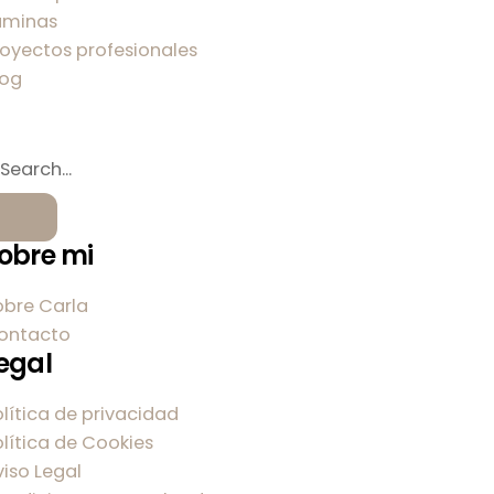
áminas
royectos profesionales
log
obre mi
obre Carla
ontacto
egal
olítica de privacidad
olítica de Cookies
viso Legal