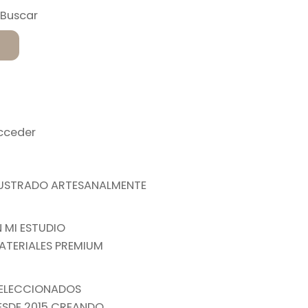
cceder
LUSTRADO ARTESANALMENTE
N MI ESTUDIO
ATERIALES PREMIUM
ELECCIONADOS
ESDE 2015 CREANDO