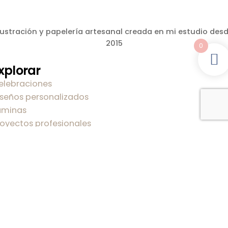
lustración y papelería artesanal creada en mi estudio des
2015
0
xplorar
elebraciones
iseños personalizados
áminas
royectos profesionales
log
obre mi