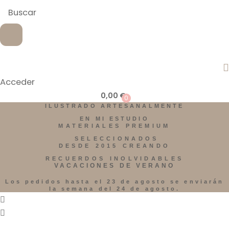
Acceder
0,00
€
0
ILUSTRADO ARTESANALMENTE
EN MI ESTUDIO
MATERIALES PREMIUM
SELECCIONADOS
DESDE 2015 CREANDO
RECUERDOS INOLVIDABLES
VACACIONES DE VERANO
Los pedidos hasta el 23 de agosto se enviarán
la semana del 24 de agosto.