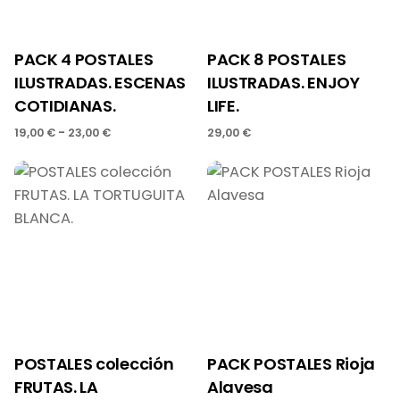
PACK 4 POSTALES
PACK 8 POSTALES
ILUSTRADAS. ESCENAS
ILUSTRADAS. ENJOY
COTIDIANAS.
LIFE.
Rango
-
19,00
€
23,00
€
29,00
€
de
precios:
desde
19,00 €
hasta
23,00 €
POSTALES colección
PACK POSTALES Rioja
FRUTAS. LA
Alavesa