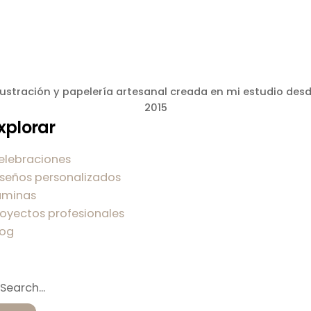
lustración y papelería artesanal creada en mi estudio des
2015
xplorar
elebraciones
iseños personalizados
áminas
royectos profesionales
log