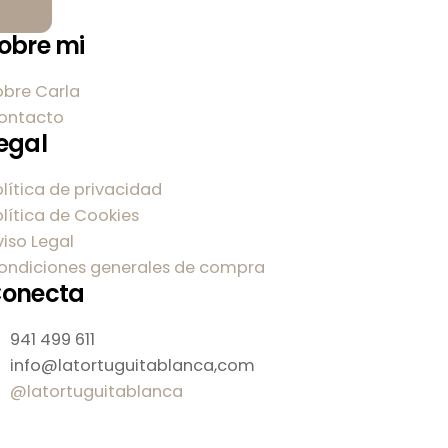
obre mi
obre Carla
ontacto
egal
olítica de privacidad
olítica de Cookies
viso Legal
ondiciones generales de compra
onecta
941 499 611
info@latortuguitablanca,com
@latortuguitablanca