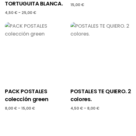
TORTUGUITA BLANCA.
15,00
€
Rango
-
4,50
€
25,00
€
de
precios:
desde
4,50 €
hasta
25,00 €
PACK POSTALES
POSTALES TE QUIERO. 2
colección green
colores.
Rango
Rango
-
-
8,00
€
15,00
€
4,50
€
8,00
€
de
de
precios:
precios:
desde
desde
8,00 €
4,50 €