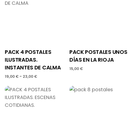
PACK 4 POSTALES
PACK POSTALES UNOS
ILUSTRADAS.
DÍAS EN LA RIOJA
INSTANTES DE CALMA
15,00
€
Rango
-
19,00
€
23,00
€
de
precios:
desde
19,00 €
hasta
23,00 €