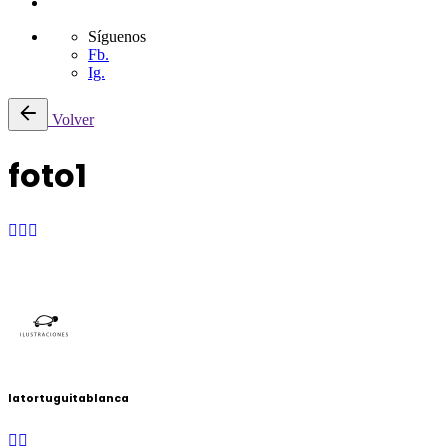
Síguenos
Fb.
Ig.
Volver
foto1
latortuguitablanca