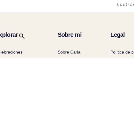
Ilustr
xplorar
Sobre mi
Legal
lebraciones
Sobre Carla
Política de 
seños personalizados
Contacto
Política de 
minas
Aviso Legal
oyectos profesionales
Condiciones
og
compra