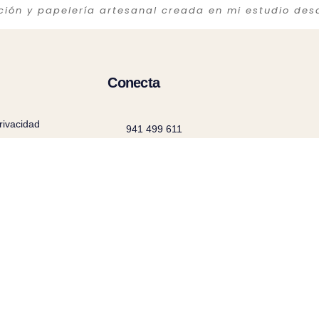
ación y papelería artesanal creada en mi estudio des
Conecta
privacidad
941 499 611
Cookies
info@latortuguitablanca,com
@latortuguitablanca
 generales de