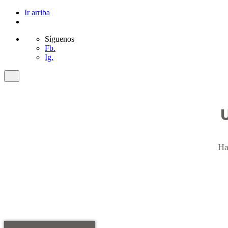
Ir arriba
Síguenos
Fb.
Ig.
Ha