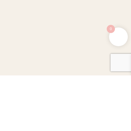
0
rvados.
La Tortuguita Blanca.