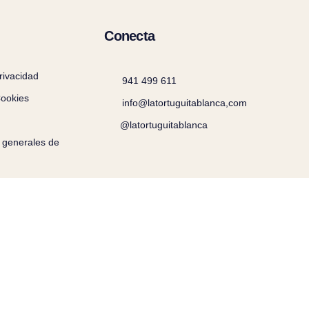
Conecta
privacidad
941 499 611
Cookies
info@latortuguitablanca,com
@latortuguitablanca
 generales de
©2025 Todos los derechos rese