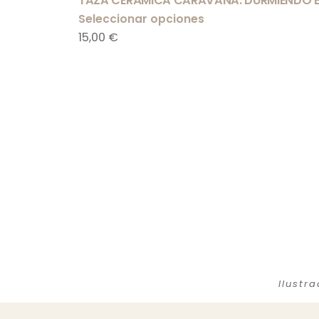
TAZA CERÁMICA CARAVANA. DURMIENDO B
Seleccionar opciones
15,00
€
Ilustr