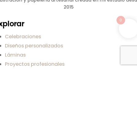
lustración y papelería artesanal creada en mi estudio des
2015
0
xplorar
Celebraciones
Diseños personalizados
Láminas
Proyectos profesionales
Blog
obre mi