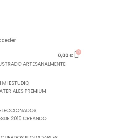
cceder
0
0,00
€
LUSTRADO ARTESANALMENTE
N MI ESTUDIO
ATERIALES PREMIUM
ELECCIONADOS
ESDE 2015 CREANDO
ECUERDOS INOLVIDABLES