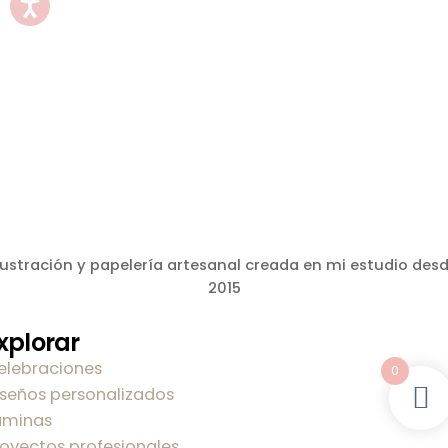
lustración y papelería artesanal creada en mi estudio des
2015
xplorar
elebraciones
0
iseños personalizados
áminas
royectos profesionales