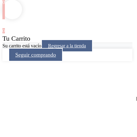
0
0
Tu Carrito
Su carrito está vacío
Regresar a la tienda
Seguir comprando