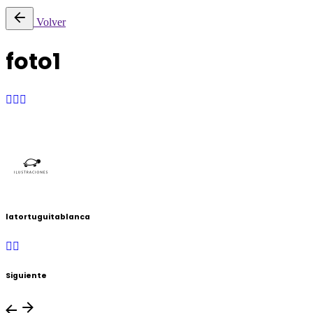
Volver
foto1
latortuguitablanca
Siguiente