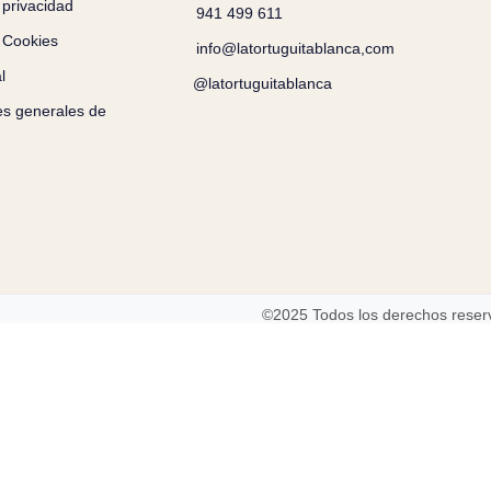
 privacidad
941 499 611
e Cookies
info@latortuguitablanca,com
l
@latortuguitablanca
es generales de
©2025 Todos los derechos rese