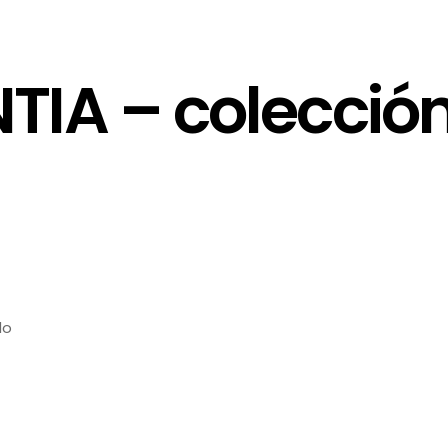
TIA – colecció
do