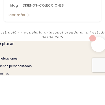
blog
DISEÑOS-COLECCIONES
Leer más
Ilustración y papelería artesanal creada en mi estudi
desde 2015
0
xplorar
lebraciones
seños personalizados
minas
oyectos profesionales
og