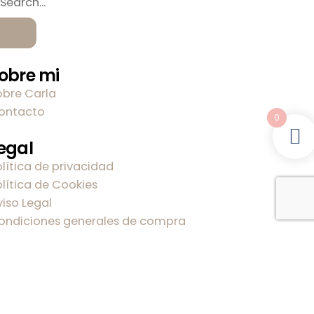
obre mi
obre Carla
ontacto
0
egal
olítica de privacidad
olítica de Cookies
viso Legal
ondiciones generales de compra
onecta
941 499 611
info@latortuguitablanca,com
@latortuguitablanca