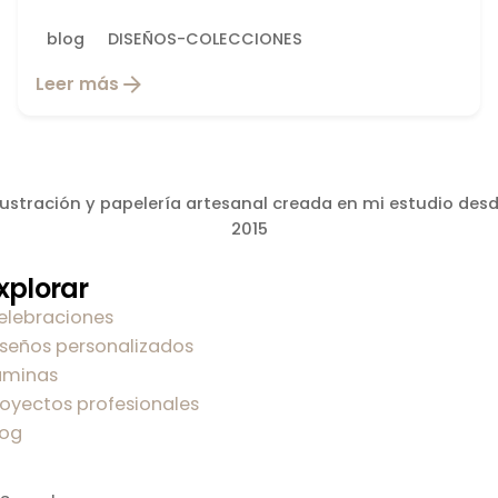
blog
DISEÑOS-COLECCIONES
Leer más
lustración y papelería artesanal creada en mi estudio des
2015
xplorar
elebraciones
iseños personalizados
áminas
royectos profesionales
log