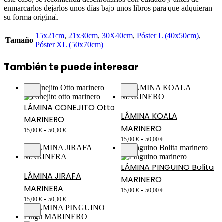
enmarcarlos dejarlos unos días bajo unos libros para que adquieran
su forma original.
15x21cm
,
21x30cm
,
30X40cm
,
Póster L (40x50cm)
,
Tamaño
Póster XL (50x70cm)
También te puede interesar
LÁMINA CONEJITO Otto
LÁMINA KOALA
MARINERO
MARINERO
-
15,00
€
50,00
€
-
15,00
€
50,00
€
LÁMINA PINGUINO Bolita
LÁMINA JIRAFA
MARINERO
MARINERA
-
15,00
€
50,00
€
-
15,00
€
50,00
€