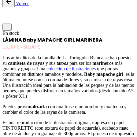
Volver
En stock
LÁMINA Baby MAPACHE GIRL MARINERA
15,00
€
50,00
€
-
Los animalitos de la familia de La Tortuguita Blanca se han puesto
su
camiseta de rayas
y sus
tatoos
para ser los
marineros
más
guapos y guapas. Una
colección de ilustraciones
que podrás
combinar en distintos tamaños y modelos.
Baby mapache girl
es la
última en unirse con su corona de flores y su camiseta de rayas rosa.
Una ilustración ideal para la habitación de las peques y de las menos
peques, que puedes disfrutar en tamaños variados (desde tamaño A5
a póster XL)
Puedes
personalizarla
con una frase o un nombre y una fecha y
cambiar el color de las rayas de la camiseta.
Es una reproducción de la ilustración original, impresa en papel
TINTORETTO (con textura de papel de acuarela), acabado mate,
libre de ácidos y un gramaje de 300gramos. El proceso de impresión