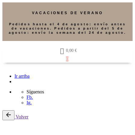
VACACIONES DE VERANO
Pedidos hasta el 4 de agosto: envío antes
de vacaciones. Pedidos a partir del 5 de
agosto: envío la semana del 24 de agosto.
0,00
€
0
Ir arriba
Síguenos
Fb.
Ig.
Volver