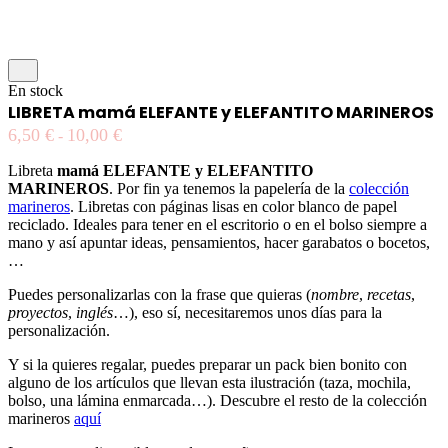
En stock
LIBRETA mamá ELEFANTE y ELEFANTITO MARINEROS
6,50
€
10,00
€
-
Libreta
mamá ELEFANTE y ELEFANTITO
MARINEROS
. Por fin ya tenemos la papelería de la
colección
marineros
. Libretas con páginas lisas en color blanco de papel
reciclado. Ideales para tener en el escritorio o en el bolso siempre a
mano y así apuntar ideas, pensamientos, hacer garabatos o bocetos,
…
Puedes personalizarlas con la frase que quieras (
nombre
,
recetas
,
proyectos
,
inglés
…), eso sí, necesitaremos unos días para la
personalización.
Y si la quieres regalar, puedes preparar un pack bien bonito con
alguno de los artículos que llevan esta ilustración (taza, mochila,
bolso, una lámina enmarcada…). Descubre el resto de la colección
marineros
aquí