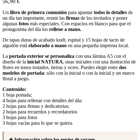
56,90
€
Un
libro de primera comunión
para apuntar
todos lo detalles
de
un día tan importante, reunir las
firmas
de los invitados y poner
algunas
fotos
más especiales. Con espacios en blanco para que el
protagonista del día los
rellene a mano.
De tapas duras de acabado kraft, espiral y 15 hojas de tacto de
algodón está
elaborado a mano
en una pequeña imprenta local.
La
portada exterior se personaliza
con una lámina A5 con el
diseño de la
inicial NATURA
, unas iniciales con una ilustración de
flores en tonos tostados, tierras y ocres. Puedes elegir entre
dos
modelos de portada
: sólo con la inicial o con la inicial y un marco
floral a juego.
Contenido:
1 hoja portada;
4 hojas para rellenar con detalles del día;
2 hojas para firmas y dedicatorias;
2 hojas para recuerdos y recordatorios
3 hojas para fotos
3 hojas vacías para lo que se quiera.
☀️ Información sobre los envíos de verano