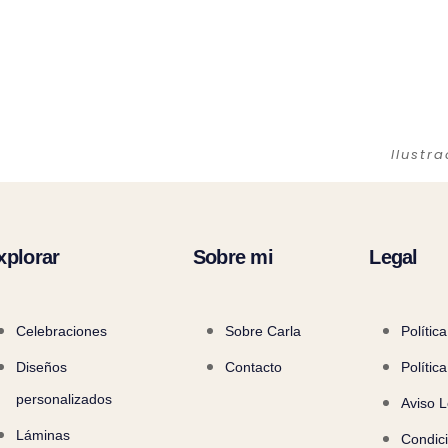
Ilustr
xplorar
Sobre mi
Legal
Celebraciones
Sobre Carla
Polític
Diseños
Contacto
Polític
personalizados
Aviso L
Láminas
Condic