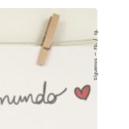
Ig.
Fb.
Síguenos