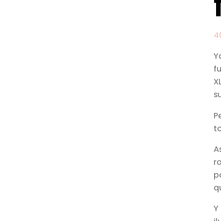
4
Y
f
X
s
P
t
As
ro
p
q
Y