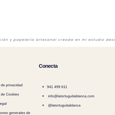
ación y papelería artesanal creada en mi estudio des
Conecta
a de privacidad
941 499 611
a de Cookies
info@latortuguitablanca,com
egal
@latortuguitablanca
iones generales de