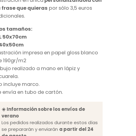
lustración en única
personalizándola con
a frase que quieras
por sólo 3,5 euros
dicionales.
os tamaños:
L 50x70cm
 40x50cm
lustración impresa en papel gloss blanco
e 190gr/m2
ibujo realizado a mano en lápiz y
cuarela.
o incluye marco.
e envía en tubo de cartón.
☀️ Información sobre los envíos de
verano
Los pedidos realizados durante estos días
se prepararán y enviarán
a partir del 24
de agosto
.