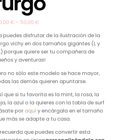
furgo
0,00
€
-
50,00
€
a puedes disfrutar de la ilustración de la
urgo vichy en dos tamaños gigantes (L y
L) porque quiere ser tu compañera de
ueños y aventuras!
ero no sólo este modelo se hace mayor,
odas las demás quieren apuntarse.
í que si tu favorita es la mint, la rosa, la
ja, la azul o la quieres con la tabla de surf
ásate por
aquí
y encárgala en el tamaño
ue más se adapte a tu casa.
 recuerda que puedes convertir esta