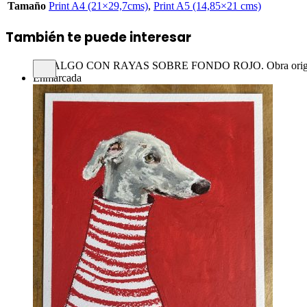
Tamaño
Print A4 (21×29,7cms)
,
Print A5 (14,85×21 cms)
También te puede interesar