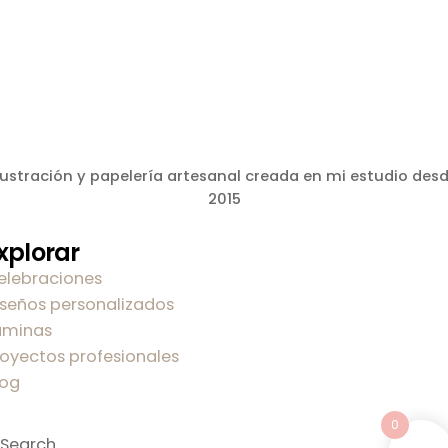
lustración y papelería artesanal creada en mi estudio des
2015
xplorar
elebraciones
iseños personalizados
áminas
royectos profesionales
log
0