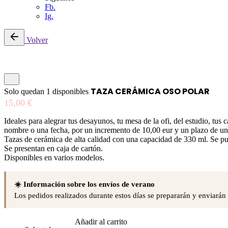
Fb.
Ig.
Saltar
Volver
al
contenido
TAZA CERÁMICA OSO POLAR
Solo quedan 1 disponibles
15,00
€
Ideales para alegrar tus desayunos, tu mesa de la ofi, del estudio, tus
nombre o una fecha, por un incremento de 10,00 eur y un plazo de u
Tazas de cerámica de alta calidad con una capacidad de 330 ml. Se pu
Se presentan en caja de cartón.
Disponibles en varios modelos.
☀️ Información sobre los envíos de verano
Los pedidos realizados durante estos días se prepararán y enviarán
Añadir al carrito