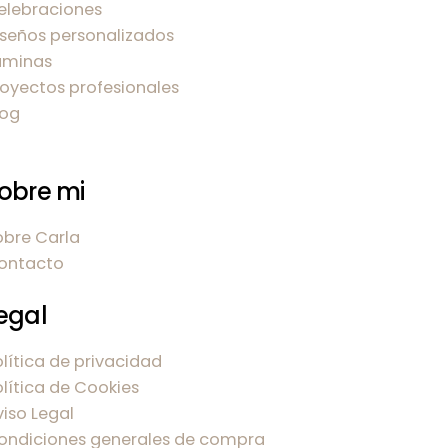
elebraciones
iseños personalizados
áminas
royectos profesionales
log
obre mi
obre Carla
ontacto
egal
olítica de privacidad
olítica de Cookies
viso Legal
ondiciones generales de compra