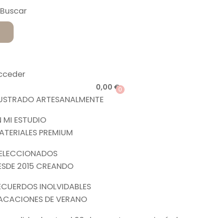
cceder
0,00
€
0
LUSTRADO ARTESANALMENTE
N MI ESTUDIO
ATERIALES PREMIUM
ELECCIONADOS
ESDE 2015 CREANDO
ECUERDOS INOLVIDABLES
ACACIONES DE VERANO