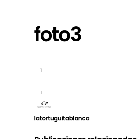
foto3
latortuguitablanca