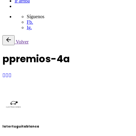
Ir arriba
Síguenos
Fb.
Ig.
Volver
ppremios-4a
latortuguitablanca