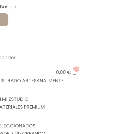
cceder
0
0,00
€
LUSTRADO ARTESANALMENTE
N MI ESTUDIO
ATERIALES PREMIUM
ELECCIONADOS
ESDE 2015 CREANDO