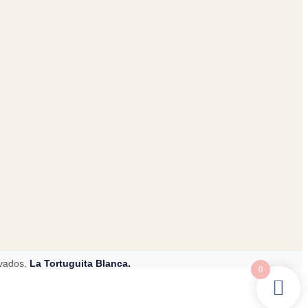
rvados.
La Tortuguita Blanca.
0