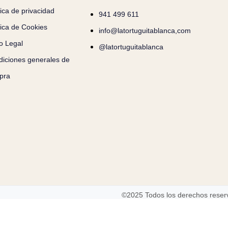
tica de privacidad
941 499 611
tica de Cookies
info@latortuguitablanca,com
o Legal
@latortuguitablanca
iciones generales de
pra
©2025 Todos los derechos rese