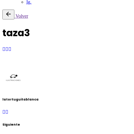
Ig.
Saltar
Volver
al
contenido
taza3
latortuguitablanca
Siguiente