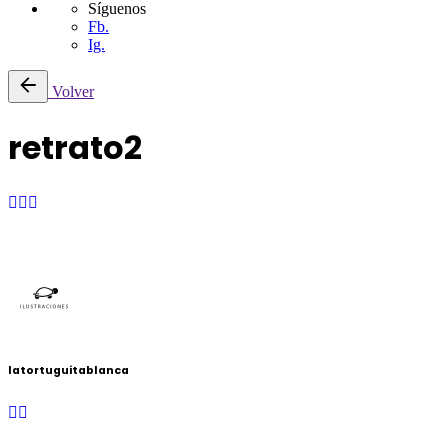
Síguenos
Fb.
Ig.
Saltar
Volver
al
contenido
retrato2
latortuguitablanca