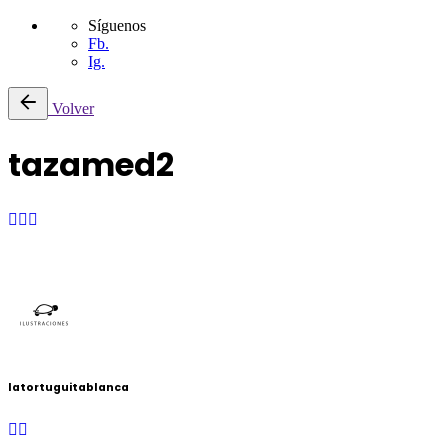
Síguenos
Fb.
Ig.
Saltar
Volver
al
contenido
tazamed2
latortuguitablanca