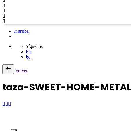
Ir arriba
Síguenos
Fb.
Ig.
Saltar
Volver
al
contenido
taza-SWEET-HOME-METAL