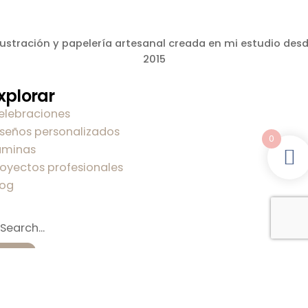
lustración y papelería artesanal creada en mi estudio des
2015
xplorar
elebraciones
iseños personalizados
0
áminas
royectos profesionales
log
obre mi