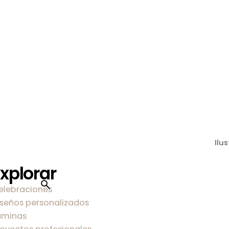
Ilu
xplorar
elebraciones
iseños personalizados
áminas