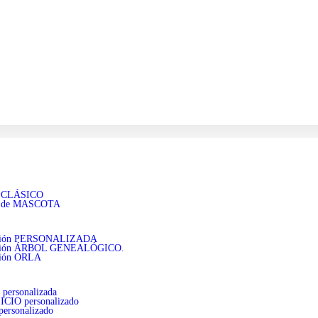
o CLÁSICO
o de MASCOTA
ación PERSONALIZADA
ación ÁRBOL GENEALÓGICO.
ación ORLA
personalizada
CIO personalizado
ersonalizado