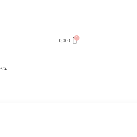
0
0,00
€
sto.