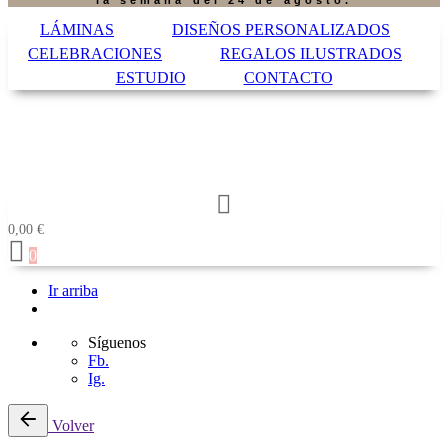
la semana del 24 de agosto.
LÁMINAS
DISEÑOS PERSONALIZADOS
CELEBRACIONES
REGALOS ILUSTRADOS
ESTUDIO
CONTACTO
0,00
€
0
Ir arriba
Síguenos
Fb.
Ig.
Saltar
Volver
al
contenido