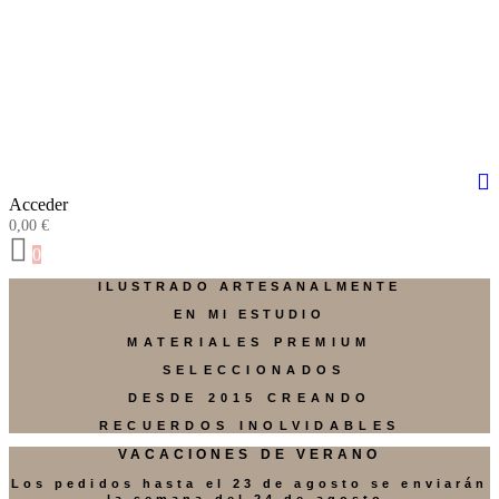
Acceder
0,00
€
0
ILUSTRADO ARTESANALMENTE
EN MI ESTUDIO
MATERIALES PREMIUM
SELECCIONADOS
DESDE 2015 CREANDO
RECUERDOS INOLVIDABLES
VACACIONES DE VERANO
Los pedidos hasta el 23 de agosto se enviarán