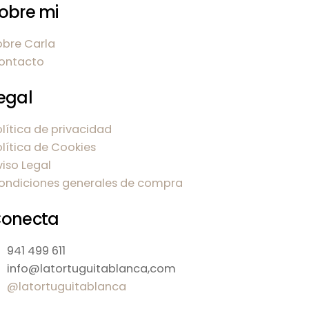
obre mi
obre Carla
ontacto
egal
olítica de privacidad
olítica de Cookies
viso Legal
ondiciones generales de compra
onecta
941 499 611
info@latortuguitablanca,com
@latortuguitablanca