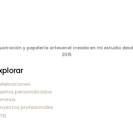
lustración y papelería artesanal creada en mi estudio des
2015
xplorar
elebraciones
iseños personalizados
áminas
royectos profesionales
log