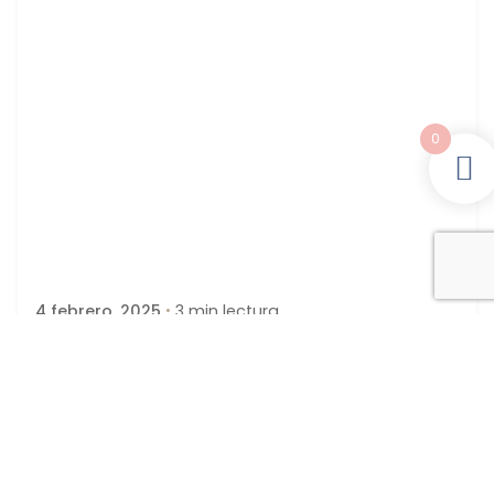
0
Publicado por
latortuguitablanca
4 febrero, 2025
3 min lectura
CARTULINAS para INVITACIÓN y
RECORDATORIO
Una de las opciones que encuentras al elegir el
formato de los...
blog
DISEÑOS-COLECCIONES