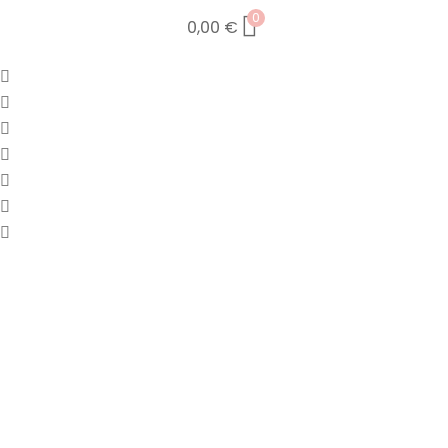
0
0,00
€
Saltar
al
contenido