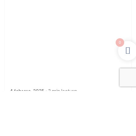
0
Publicado por
latortuguitablanca
4 febrero, 2025
3 min lectura
CARTULINAS para INVITACIÓN y
RECORDATORIO
Una de las opciones que encuentras al elegir el
formato de los...