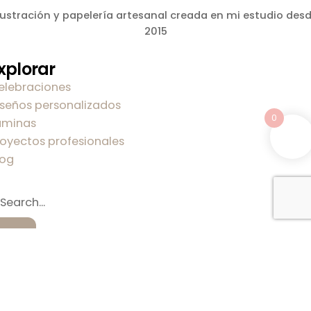
lustración y papelería artesanal creada en mi estudio des
2015
xplorar
elebraciones
iseños personalizados
0
áminas
royectos profesionales
log
obre mi
obre Carla
ontacto