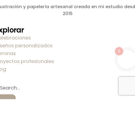
lustración y papelería artesanal creada en mi estudio des
2015
xplorar
elebraciones
iseños personalizados
0
áminas
royectos profesionales
log
obre mi
obre Carla
ontacto