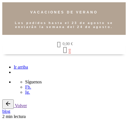
VACACIONES DE VERANO
Los pedidos hasta el 23 de agosto se
enviarán la semana del 24 de agosto.
0,00
€
0
Ir arriba
Síguenos
Fb.
Ig.
Volver
blog
2 min lectura