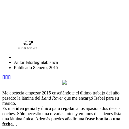
LAMINAS UNICAS, SOLO
PARA TI
Autor
latortuguitablanca
Publicado
8 enero, 2015
Me apetecía empezar 2015 enseñándote el último trabajo del año
pasado: la lámina del
Land Rover
que me encargó Isabel para su
marido.
Es una
idea genial
y única para
regalar
a los apasionados de sus
coches. Sólo necesito una o varias fotos y en unos días tienes lista
una lámina única. Además puedes añadir una
frase bonita
o
una
fecha
…