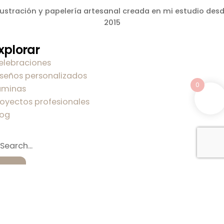
lustración y papelería artesanal creada en mi estudio des
2015
xplorar
elebraciones
iseños personalizados
0
áminas
royectos profesionales
log
obre mi
obre Carla
ontacto